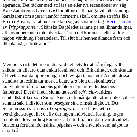
agerande. Det räcker med att läsa en eller två recensioner av, säg,
Kate Zambrenos
Green Girl
för att inse att många vill att kvinnliga
karaktärer som agerar utanför normerna skall, om inte straffas likt
Emma Bovary, så åtminstone lära sig av sina misstag.
Recensionen
av
Tripprapporter
i Skånska Dagbladet är inne på ett liknande spår,
att huvudpersonen inte utvecklas “och det kommer heller aldrig
någon vändning i berättelsen. Till slut blir hennes ältande fram och
tillbaka något tröttsamt.”
Men bör vi istället inte undra vad det betyder att så många vill
skildra en tillvaro utan enkla lösningar och förklaringar, och skrattar
åt livets absurda upprepningar och eviga status quo? Är inte dessa
ständiga utvecklingar mot ett bättre
jag
blott en skönlitterär
konvention från romanens guldålder som individualismens
fanbärare? Det är ingen slump att såväl
self help
-världens
samhällskritiker som Simon Sinek och många litteraturkritiker vill se
samma sak: individer som besegrar sina omständigheter. Det
Schunnesson visar oss i
Tripprapporter
är ett mycket mer
verklighetstroget liv: ett liv där ingen individuell lösning, ingen
mirakulös förvandling kommer att inträffa, men där de individuella
bristerna fortfarande märks, påpekas – och används som något att
skratta åt