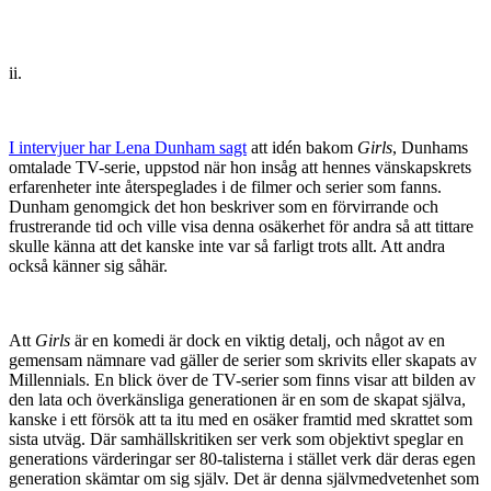
ii.
I intervjuer har Lena Dunham sagt
att idén bakom
Girls
, Dunhams
omtalade TV-serie, uppstod när hon insåg att hennes vänskapskrets
erfarenheter inte återspeglades i de filmer och serier som fanns.
Dunham genomgick det hon beskriver som en förvirrande och
frustrerande tid och ville visa denna osäkerhet för andra så att tittare
skulle känna att det kanske inte var så farligt trots allt. Att andra
också känner sig såhär.
Att
Girls
är en komedi är dock en viktig detalj, och något av en
gemensam nämnare vad gäller de serier som skrivits eller skapats av
Millennials. En blick över de TV-serier som finns visar att bilden av
den lata och överkänsliga generationen är en som de skapat själva,
kanske i ett försök att ta itu med en osäker framtid med skrattet som
sista utväg. Där samhällskritiken ser verk som objektivt speglar en
generations värderingar ser 80-talisterna i stället verk där deras egen
generation skämtar om sig själv. Det är denna självmedvetenhet som