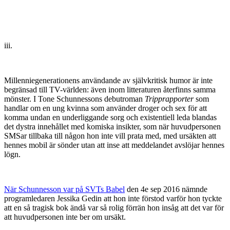
iii.
Millenniegenerationens användande av självkritisk humor är inte
begränsad till TV-världen: även inom litteraturen återfinns samma
mönster. I Tone Schunnessons debutroman
Tripprapporter
som
handlar om en ung kvinna som använder droger och sex för att
komma undan en underliggande sorg och existentiell leda blandas
det dystra innehållet med komiska insikter, som när huvudpersonen
SMSar tillbaka till någon hon inte vill prata med, med ursäkten att
hennes mobil är sönder utan att inse att meddelandet avslöjar hennes
lögn.
När Schunnesson var på SVTs Babel
den 4e sep 2016 nämnde
programledaren Jessika Gedin att hon inte förstod varför hon tyckte
att en så tragisk bok ändå var så rolig förrän hon insåg att det var för
att huvudpersonen inte ber om ursäkt.