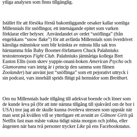
ytliga analysen som finns tillgänglig.
Istället för att försöka förstå bakomliggande orsaker kallar somliga
Millennials för snöflingor, ett intetsägande epitet som varken
förklarar eller belyser. Användandet av ordet “snöflinga” (från
engelskans “snow flake”) för att avfärda Millennials som överdrivet
känsliga människor som blir kränkta av minsta lilla sak tros
härstamma från Baby Boomer-författaren Chuck Palahniuks
testosteronepos
Fight Club.
Palahniuks jämnåriga kollega Bret
Easton Ellis (som skrev yuppie-onani-boken
American Psycho
och
Glamorama
vars intrig är i princip den samma som filmen
Zoolander
) har använt just “snöflinga” som ett pejorativt uttryck i
sin podcast, vars innehåll sprids flitigt på hemsidor som
Breitbart
.
Om nu Millennials hade tillgång till adekvat boende och löner som
de kunde leva på (för att inte nämna tillgång till sjukvård om de bor i
USA) tror jag att de skulle kunna överleva stressen som uppstår när
man sent på kvällen vill se ytterligare ett avsnitt av
Gilmore Girls
på
Netflix fast man måste vakna tidigt nästa morgon och jobba, eller
ångesten när bara två personer trycker
Like
på ens Facebookstatus.