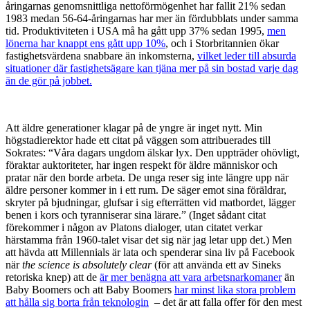
åringarnas genomsnittliga nettoförmögenhet har fallit 21% sedan
1983 medan 56-64-åringarnas har mer än fördubblats under samma
tid. Produktiviteten i USA må ha gått upp 37% sedan 1995,
men
lönerna har knappt ens gått upp 10%
, och i Storbritannien ökar
fastighetsvärdena snabbare än inkomsterna,
vilket leder till absurda
situationer där fastighetsägare kan tjäna mer på sin bostad varje dag
än de gör på jobbet
.
Att äldre generationer klagar på de yngre är inget nytt. Min
högstadierektor hade ett citat på väggen som attribuerades till
Sokrates: “Våra dagars ungdom älskar lyx. Den uppträder ohövligt,
föraktar auktoriteter, har ingen respekt för äldre människor och
pratar när den borde arbeta. De unga reser sig inte längre upp när
äldre personer kommer in i ett rum. De säger emot sina föräldrar,
skryter på bjudningar, glufsar i sig efterrätten vid matbordet, lägger
benen i kors och tyranniserar sina lärare.” (Inget sådant citat
förekommer i någon av Platons dialoger, utan citatet verkar
härstamma från 1960-talet visar det sig när jag letar upp det.) Men
att hävda att Millennials är lata och spenderar sina liv på Facebook
när
the science is absolutely clear
(för att använda ett av Sineks
retoriska knep) att de
är mer benägna att vara arbetsnarkomaner
än
Baby Boomers och att Baby Boomers
har minst lika stora problem
att hålla sig borta från teknologin
– det är att falla offer för den mest