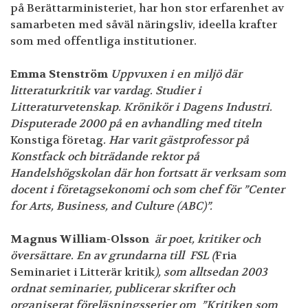
på Berättarministeriet, har hon stor erfarenhet av
samarbeten med såväl näringsliv, ideella krafter
som med offentliga institutioner.
Emma Stenström
Uppvuxen i en miljö där
litteraturkritik var vardag. Studier i
Litteraturvetenskap. Krönikör i Dagens Industri.
Disputerade 2000 på en avhandling med titeln
Konstiga företag
. Har varit gästprofessor på
Konstfack och biträdande rektor på
Handelshögskolan där hon fortsatt är verksam som
docent i företagsekonomi och som chef för ”Center
for Arts, Business, and Culture (ABC)”.
Magnus William-Olsson
är poet, kritiker och
översättare. En av grundarna till FSL (
Fria
Seminariet i Litterär kritik
), som alltsedan 2003
ordnat seminarier, publicerar skrifter och
organiserat föreläsningsserier om ”Kritiken som