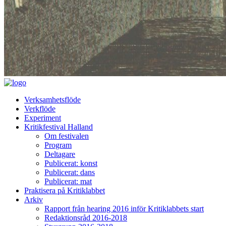
Verksamhetsflöde
Verkflöde
Experiment
Kritikfestival Halland
Om festivalen
Program
Deltagare
Publicerat: konst
Publicerat: dans
Publicerat: mat
Praktisera på Kritiklabbet
Arkiv
Rapport från hearing 2016 inför Kritiklabbets start
Redaktionsråd 2016-2018