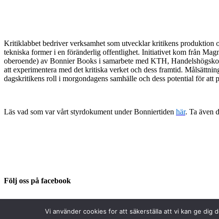
Kritiklabbet bedriver verksamhet som utvecklar kritikens produktion o
tekniska former i en föränderlig offentlighet. Initiativet kom från Mag
oberoende) av Bonnier Books i samarbete med KTH, Handelshögskolan o
att experimentera med det kritiska verket och dess framtid. Målsättnin
dagskritikens roll i morgondagens samhälle och dess potential för att
Läs vad som var vårt styrdokument under Bonniertiden
här
. Ta även 
Följ oss på facebook
Vi använder cookies for att säkerställa att vi kan ge dig