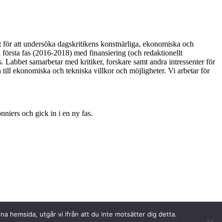
t för att undersöka dagskritikens konstnärliga, ekonomiska och
en första fas (2016-2018) med finansiering (och redaktionellt
abbet samarbetar med kritiker, forskare samt andra intressenter för
till ekonomiska och tekniska villkor och möjligheter. Vi arbetar för
nniers och gick in i en ny fas.
a hemsida, utgår vi ifrån att du inte motsätter dig detta.