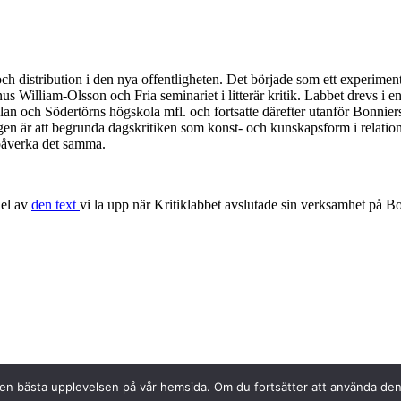
ch distribution i den nya offentligheten. Det började som ett experimen
nus William-Olsson och Fria seminariet i litterär kritik. Labbet drevs i 
ch Södertörns högskola mfl. och fortsatte därefter utanför Bonniers. L
gen är att begrunda dagskritiken som konst- och kunskapsform i relation 
 påverka det samma.
del av
den text
vi la upp när Kritiklabbet avslutade sin verksamhet på Bo
 den bästa upplevelsen på vår hemsida. Om du fortsätter att använda denn