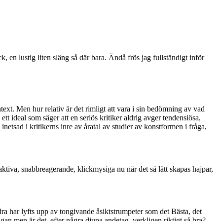
, en lustig liten släng så där bara. Ändå frös jag fullständigt inför
ext. Men hur relativ är det rimligt att vara i sin bedömning av vad
tt ideal som säger att en seriös kritiker aldrig avger tendensiösa,
etsad i kritikerns inre av åratal av studier av konstformen i fråga,
eraktiva, snabbreagerande, klickmysiga nu när det så lätt skapas hajpar,
dra har lyfts upp av tongivande åsiktstrumpeter som det Bästa, det
ågan men är det, efter några djupa andetag, verkligen riktigt så bra?