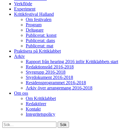
Verkflöde
Experiment
Kritikfestival Halland
Om festivalen
Program
Deltagare
Publicerat: konst
Publicerat: dans
Publicerat: mat
Praktisera på Kritiklabbet
Arkiv
Rapport från hearing 2016 inför Kritiklabbets start
Redaktionsråd 2016-2018
Styrgrupp 2016-2018
Styrdokument 2016-2018
Residensprogrammet 2016-2018
Arkiv över arrangemang 2016-2018
Om oss
Om Kritiklabbet
Redaktörer
Kontakt
Integritetspolicy