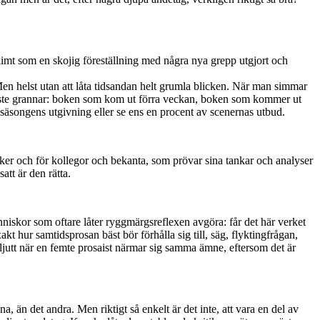
glimt som en skojig föreställning med några nya grepp utgjort och
 Men helst utan att låta tidsandan helt grumla blicken. När man simmar
närmaste grannar: boken som kom ut förra veckan, boken som kommer ut
av säsongens utgivning eller se ens en procent av scenernas utbud.
itiker och för kollegor och bekanta, som prövar sina tankar och analyser
att är den rätta.
nniskor som oftare låter ryggmärgsreflexen avgöra: får det här verket
t hur samtidsprosan bäst bör förhålla sig till, säg, flyktingfrågan,
högljutt när en femte prosaist närmar sig samma ämne, eftersom det är
, än det andra. Men riktigt så enkelt är det inte, att vara en del av