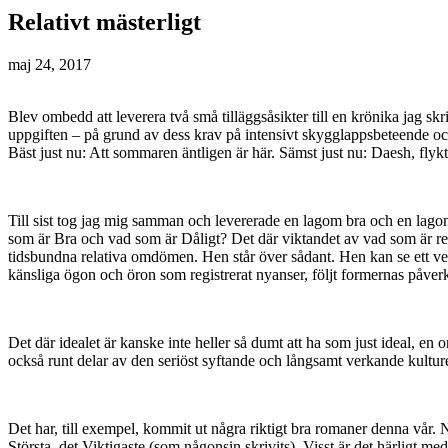
Relativt mästerligt
maj 24, 2017
Blev ombedd att leverera två små tilläggsåsikter till en krönika jag skri
uppgiften – på grund av dess krav på intensivt skygglappsbeteende oc
Bäst just nu: Att sommaren äntligen är här. Sämst just nu: Daesh, fl
Till sist tog jag mig samman och levererade en lagom bra och en lagom 
som är Bra och vad som är Dåligt? Det där viktandet av vad som är relati
tidsbundna relativa omdömen. Hen står över sådant. Hen kan se ett verk
känsliga ögon och öron som registrerat nyanser, följt formernas påverk
Det där idealet är kanske inte heller så dumt att ha som just ideal, en 
också runt delar av den seriöst syftande och långsamt verkande kultur
Det har, till exempel, kommit ut några riktigt bra romaner denna vår. 
Största, det Viktigaste (som någonsin skrivits). Visst är det härligt me