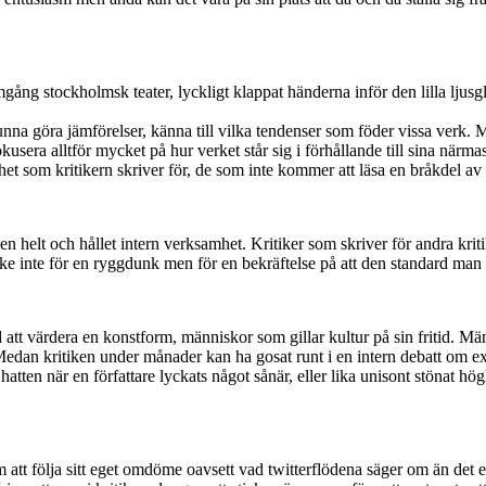
omgång stockholmsk teater, lyckligt klappat händerna inför den lilla ljus
kunna göra jämförelser, känna till vilka tendenser som föder vissa verk.
a fokusera alltför mycket på hur verket står sig i förhållande till sina 
mänhet som kritikern skriver för, de som inte kommer att läsa en bråkdel 
 en helt och hållet intern verksamhet. Kritiker som skriver för andra kr
ske inte för en ryggdunk men för en bekräftelse på att den standard man s
d att värdera en konstform, människor som gillar kultur på sin fritid. Mä
edan kritiken under månader kan ha gosat runt i en intern debatt om exak
på hatten när en författare lyckats något sånär, eller lika unisont stönat 
 att följa sitt eget omdöme oavsett vad twitterflödena säger om än det ena