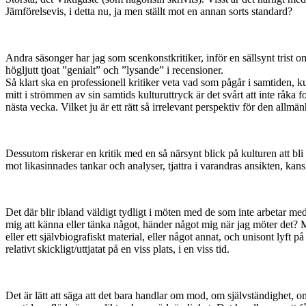
Jämförelsevis, i detta nu, ja men ställt mot en annan sorts standard?
Andra säsonger har jag som scenkonstkritiker, inför en sällsynt trist 
högljutt tjoat ”genialt” och ”lysande” i recensioner.
Så klart ska en professionell kritiker veta vad som pågår i samtiden, 
mitt i strömmen av sin samtids kulturuttryck är det svårt att inte råk
nästa vecka. Vilket ju är ett rätt så irrelevant perspektiv för den all
Dessutom riskerar en kritik med en så närsynt blick på kulturen att bli
mot likasinnades tankar och analyser, tjattra i varandras ansikten, kan
Det där blir ibland väldigt tydligt i möten med de som inte arbetar me
mig att känna eller tänka något, händer något mig när jag möter det? M
eller ett självbiografiskt material, eller något annat, och unisont lyft 
relativt skickligt/uttjatat på en viss plats, i en viss tid.
Det är lätt att säga att det bara handlar om mod, om självständighet, om