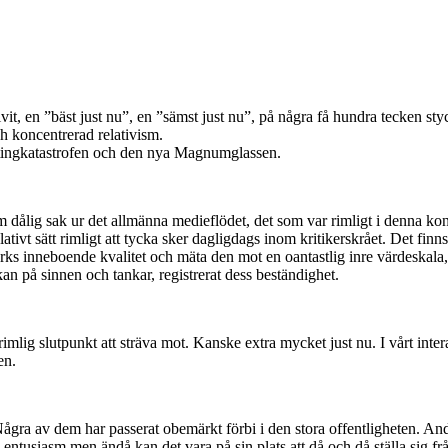
vit, en ”bäst just nu”, en ”sämst just nu”, på några få hundra tecken styck
h koncentrerad relativism.
yktingkatastrofen och den nya Magnumglassen.
dålig sak ur det allmänna medieflödet, det som var rimligt i denna kont
vt sätt rimligt att tycka sker dagligdags inom kritikerskrået. Det finns e
s inneboende kvalitet och mäta den mot en oantastlig inre värdeskala, in
an på sinnen och tankar, registrerat dess beständighet.
orimlig slutpunkt att sträva mot. Kanske extra mycket just nu. I vårt int
en.
Några av dem har passerat obemärkt förbi i den stora offentligheten. An
d entusiasm men ändå kan det vara på sin plats att då och då ställa sig fr