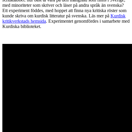
med minoriteter som skriver och läser på andra språk än svenska?
Ett experiment föddes, med hoppet att finna nya kritiska röster som
kunde skriva om kurdisk litteratur på svenska. Läs mer på
Kurdisk
kritikverkstads hemsida
. Experimentet genomfördes i samarbete med
Kurdiska biblioteket.