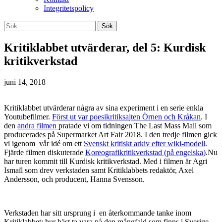
Integritetspolicy
Kritiklabbet utvärderar, del 5: Kurdisk
kritikverkstad
juni 14, 2018
Kritiklabbet utvärderar några av sina experiment i en serie enkla
Youtubefilmer.
Först ut var
poesikritiksajten Örnen och Kråkan
. I
den
andra
filmen
pratade vi om tidningen The Last Mass Mail som
producerades på Supermarket Art Fair 2018. I den tredje filmen gick
vi igenom vår idé om ett
Svenskt kritiskt arkiv efter wiki-modell
.
Fjärde filmen diskuterade
Koreografikritikverkstad (på engelska)
.Nu
har turen kommit till Kurdisk kritikverkstad. Med i filmen är Agri
Ismaïl som drev verkstaden samt Kritiklabbets redaktör, Axel
Andersson, och producent, Hanna Svensson.
Verkstaden har sitt ursprung i en återkommande tanke inom
Kritiklabbet: hur bäst ta vara på den mångfald som finns i Sverige,