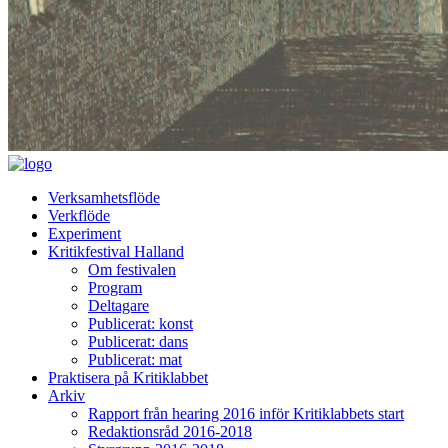
Verksamhetsflöde
Verkflöde
Experiment
Kritikfestival Halland
Om festivalen
Program
Deltagare
Publicerat: konst
Publicerat: dans
Publicerat: mat
Praktisera på Kritiklabbet
Arkiv
Rapport från hearing 2016 inför Kritiklabbets start
Redaktionsråd 2016-2018