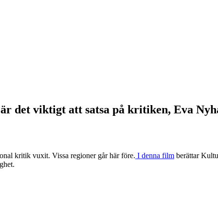
t viktigt att satsa på kritiken, Eva N
nal kritik vuxit. Vissa regioner går här före.
I denna film
berättar Kult
ghet.