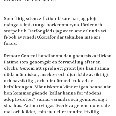
Som flitig science-fiction-läsare har jag plöjt
många tekniktunga böcker om rymdfärder och
storpolitik. Därför gläds jag av en annorlunda sci-
fi-bok av Nnedi Okorafor där tekniken inte är i
fokus.
Remote Control handlar om den ghanesiska flickan
Fatima som genomgår en förvandling efter en
olycka. Genom att sprida ett grönt ljus kan Fatima
döda människor, insekter och djur, både avsiktligt
och oavsiktligt, och blir därmed fruktad av
befolkningen. Människorna känner igen henne när
hon kommer gående, kallar henne för ”dödens
adoptivdotter”, varnar varandra och gömmer sig i
sina hus. Fatima tvingas överleva genom donerade
mat och kläder, från mer eller mindre frivillig