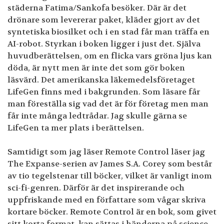
städerna Fatima/Sankofa besöker. Där är det
drönare som levererar paket, kläder gjort av det
syntetiska biosilket och i en stad får man träffa en
AI-robot. Styrkan i boken ligger i just det. Själva
huvudberättelsen, om en flicka vars gröna ljus kan
döda, är nytt men är inte det som gör boken
läsvärd. Det amerikanska läkemedelsföretaget
LifeGen finns med i bakgrunden. Som läsare får
man föreställa sig vad det är för företag men man
får inte många ledtrådar. Jag skulle gärna se
LifeGen ta mer plats i berättelsen.
Samtidigt som jag läser Remote Control läser jag
The Expanse-serien av James S.A. Corey som består
av tio tegelstenar till böcker, vilket är vanligt inom
sci-fi-genren. Därför är det inspirerande och
uppfriskande med en författare som vågar skriva
kortare böcker. Remote Control är en bok, som givet
sitt korta format, kan sättas i händerna på science