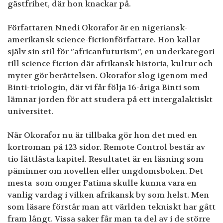
gästfrihet, där hon knackar på.
Författaren Nnedi Okorafor är en nigeriansk-
amerikansk science-fictionförfattare. Hon kallar
själv sin stil för ”africanfuturism”, en underkategori
till science fiction där afrikansk historia, kultur och
myter gör berättelsen. Okorafor slog igenom med
Binti-triologin, där vi får följa 16-åriga Binti som
lämnar jorden för att studera på ett intergalaktiskt
universitet.
När Okorafor nu är tillbaka gör hon det med en
kortroman på 123 sidor. Remote Control består av
tio lättlästa kapitel. Resultatet är en läsning som
påminner om novellen eller ungdomsboken. Det
mesta som omger Fatima skulle kunna vara en
vanlig vardag i vilken afrikansk by som helst. Men
som läsare förstår man att världen tekniskt har gått
fram långt. Vissa saker får man ta del av i de större