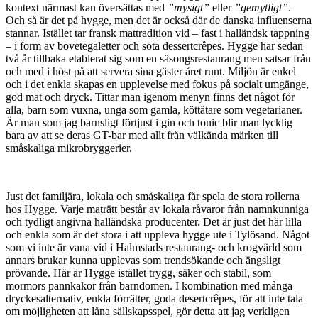
kontext närmast kan översättas med
”mysigt”
eller
”gemytligt”
.
Och så är det på hygge, men det är också där de danska influenserna
stannar. Istället tar fransk mattradition vid – fast i halländsk tappning
– i form av bovetegaletter och söta dessertcrêpes. Hygge har sedan
två år tillbaka etablerat sig som en säsongsrestaurang men satsar från
och med i höst på att servera sina gäster året runt. Miljön är enkel
och i det enkla skapas en upplevelse med fokus på socialt umgänge,
god mat och dryck. Tittar man igenom menyn finns det något för
alla, barn som vuxna, unga som gamla, köttätare som vegetarianer.
Är man som jag barnsligt förtjust i gin och tonic blir man lycklig
bara av att se deras GT-bar med allt från välkända märken till
småskaliga mikrobryggerier.
Just det familjära, lokala och småskaliga får spela de stora rollerna
hos Hygge. Varje maträtt består av lokala råvaror från namnkunniga
och tydligt angivna halländska producenter. Det är just det här lilla
och enkla som är det stora i att uppleva hygge ute i Tylösand. Något
som vi inte är vana vid i Halmstads restaurang- och krogvärld som
annars brukar kunna upplevas som trendsökande och ängsligt
prövande. Här är Hygge istället trygg, säker och stabil, som
mormors pannkakor från barndomen. I kombination med många
dryckesalternativ, enkla förrätter, goda desertcrêpes, för att inte tala
om möjligheten att låna sällskapsspel, gör detta att jag verkligen