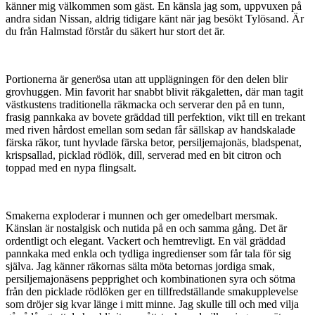
känner mig välkommen som gäst. En känsla jag som, uppvuxen på
andra sidan Nissan, aldrig tidigare känt när jag besökt Tylösand. Är
du från Halmstad förstår du säkert hur stort det är.
Portionerna är generösa utan att upplägningen för den delen blir
grovhuggen. Min favorit har snabbt blivit räkgaletten, där man tagit
västkustens traditionella räkmacka och serverar den på en tunn,
frasig pannkaka av bovete gräddad till perfektion, vikt till en trekant
med riven hårdost emellan som sedan får sällskap av handskalade
färska räkor, tunt hyvlade färska betor, persiljemajonäs, bladspenat,
krispsallad, picklad rödlök, dill, serverad med en bit citron och
toppad med en nypa flingsalt.
Smakerna exploderar i munnen och ger omedelbart mersmak.
Känslan är nostalgisk och nutida på en och samma gång. Det är
ordentligt och elegant. Vackert och hemtrevligt. En väl gräddad
pannkaka med enkla och tydliga ingredienser som får tala för sig
själva. Jag känner räkornas sälta möta betornas jordiga smak,
persiljemajonäsens pepprighet och kombinationen syra och sötma
från den picklade rödlöken ger en tillfredställande smakupplevelse
som dröjer sig kvar länge i mitt minne. Jag skulle till och med vilja