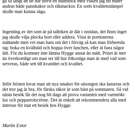
gå så långt att de har blivit en måttstock med vilken jag nu mäter
andras både pannkakor och räkmackor. En sorts kvalitetsstämpel
skulle man kunna säga.
Ingenting av det som är på tallriken är där i onödan, det finns inget
jag skulle vilja plocka bort eller addera. Visst är portionerna
mättande men vet man bara om det i förväg så kan man förbereda
sig: boka en kvällstid och hoppa över lunchen, eller ät bara något
lätt. För du kommer inte lämna Hygge annat än mätt. Priset är mer
än överkomligt om man ser till hur frikostiga man är med vad som
serveras, både sett till kvantitet och kvalitet.
Inför hösten lovar man att nya smaker för säsongen ska lanseras och
det tror jag är bra, för färska räkor är som bäst på sommaren. Så vid
nästa besök får det nog bli dags att prova varianten med varmrökt
lax och pepparrotscrème. Det är enkelt att rekommendera alla med
intresse för mat ett besök hos Hygge.
Martin Extor