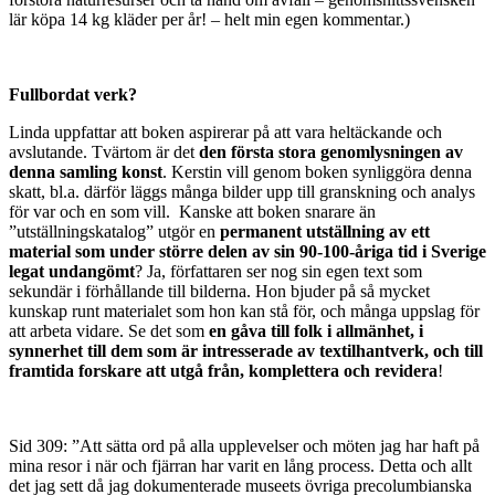
lär köpa 14 kg kläder per år! – helt min egen kommentar.)
Fullbordat verk?
Linda uppfattar att boken aspirerar på att vara heltäckande och
avslutande. Tvärtom är det
den första stora genomlysningen av
denna samling konst
. Kerstin vill genom boken synliggöra denna
skatt, bl.a. därför läggs många bilder upp till granskning och analys
för var och en som vill. Kanske att boken snarare än
”utställningskatalog” utgör en
permanent utställning av ett
material som under större delen av sin 90-100-åriga tid i Sverige
legat undangömt
? Ja, författaren ser nog sin egen text som
sekundär i förhållande till bilderna. Hon bjuder på så mycket
kunskap runt materialet som hon kan stå för, och många uppslag för
att arbeta vidare. Se det som
en gåva till folk i allmänhet, i
synnerhet till dem som är intresserade av textilhantverk, och till
framtida forskare att utgå från, komplettera och revidera
!
Sid 309: ”Att sätta ord på alla upplevelser och möten jag har haft på
mina resor i när och fjärran har varit en lång process. Detta och allt
det jag sett då jag dokumenterade museets övriga precolumbianska