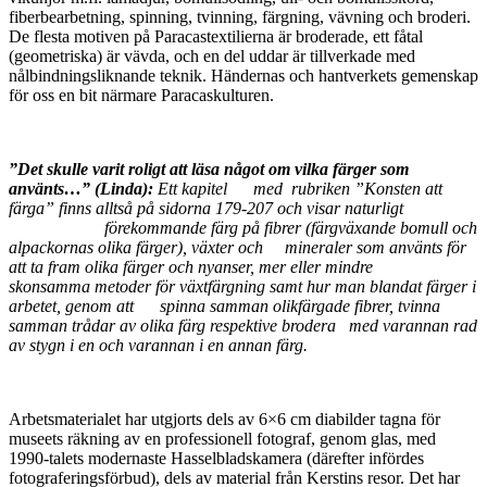
fiberbearbetning, spinning, tvinning, färgning, vävning och broderi.
De flesta motiven på Paracastextilierna är broderade, ett fåtal
(geometriska) är vävda, och en del uddar är tillverkade med
nålbindningsliknande teknik. Händernas och hantverkets gemenskap
för oss en bit närmare Paracaskulturen.
”Det skulle varit roligt att läsa något om vilka färger som
använts…” (Linda):
Ett kapitel med rubriken ”Konsten att
färga” finns alltså på sidorna 179-207 och visar naturligt
förekommande färg på fibrer (färgväxande bomull och
alpackornas olika färger), växter och mineraler som använts för
att ta fram olika färger och nyanser, mer eller mindre
skonsamma metoder för växtfärgning samt hur man blandat färger i
arbetet, genom att spinna samman olikfärgade fibrer, tvinna
samman trådar av olika färg respektive brodera med varannan rad
av stygn i en och varannan i en annan färg.
Arbetsmaterialet har utgjorts dels av 6×6 cm diabilder tagna för
museets räkning av en professionell fotograf, genom glas, med
1990-talets modernaste Hasselbladskamera (därefter infördes
fotograferingsförbud), dels av material från Kerstins resor. Det har