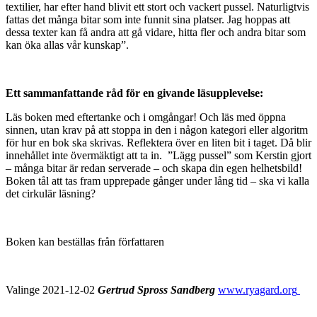
textilier, har efter hand blivit ett stort och vackert pussel. Naturligtvis
fattas det många bitar som inte funnit sina platser. Jag hoppas att
dessa texter kan få andra att gå vidare, hitta fler och andra bitar som
kan öka allas vår kunskap”.
Ett sammanfattande råd för en givande läsupplevelse:
Läs boken med eftertanke och i omgångar! Och läs med öppna
sinnen, utan krav på att stoppa in den i någon kategori eller algoritm
för hur en bok ska skrivas. Reflektera över en liten bit i taget. Då blir
innehållet inte övermäktigt att ta in. ”Lägg pussel” som Kerstin gjort
– många bitar är redan serverade – och skapa din egen helhetsbild!
Boken tål att tas fram upprepade gånger under lång tid – ska vi kalla
det cirkulär läsning?
Boken kan beställas från författaren
Valinge 2021-12-02
Gertrud Spross Sandberg
www.ryagard.org