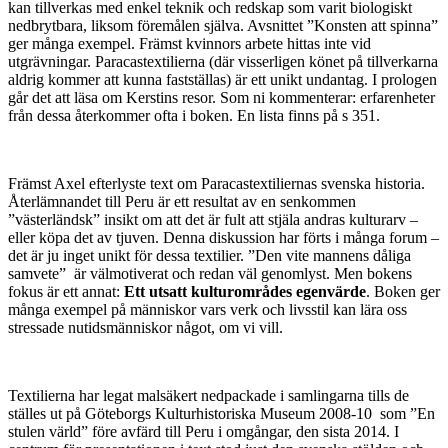
kan tillverkas med enkel teknik och redskap som varit biologiskt
nedbrytbara, liksom föremålen själva. Avsnittet ”Konsten att spinna”
ger många exempel. Främst kvinnors arbete hittas inte vid
utgrävningar. Paracastextilierna (där visserligen könet på tillverkarna
aldrig kommer att kunna fastställas) är ett unikt undantag. I prologen
går det att läsa om Kerstins resor. Som ni kommenterar: erfarenheter
från dessa återkommer ofta i boken. En lista finns på s 351.
Främst Axel efterlyste text om Paracastextiliernas svenska historia.
Återlämnandet till Peru är ett resultat av en senkommen
”västerländsk” insikt om att det är fult att stjäla andras kulturarv –
eller köpa det av tjuven. Denna diskussion har förts i många forum –
det är ju inget unikt för dessa textilier. ”Den vite mannens dåliga
samvete” är välmotiverat och redan väl genomlyst. Men bokens
fokus är ett annat:
Ett utsatt kulturområdes
egenvärde
. Boken ger
många exempel på människor vars verk och livsstil kan lära oss
stressade nutidsmänniskor något, om vi vill.
Textilierna har legat malsäkert nedpackade i samlingarna tills de
ställes ut på Göteborgs Kulturhistoriska Museum 2008-10 som ”En
stulen värld” före avfärd till Peru i omgångar, den sista 2014. I