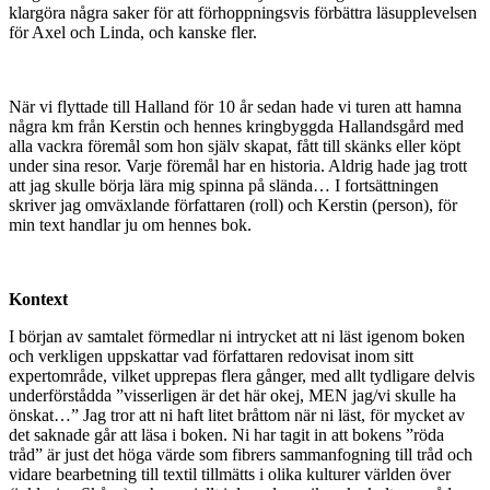
klargöra några saker för att förhoppningsvis förbättra läsupplevelsen
för Axel och Linda, och kanske fler.
När vi flyttade till Halland för 10 år sedan hade vi turen att hamna
några km från Kerstin och hennes kringbyggda Hallandsgård med
alla vackra föremål som hon själv skapat, fått till skänks eller köpt
under sina resor. Varje föremål har en historia. Aldrig hade jag trott
att jag skulle börja lära mig spinna på slända… I fortsättningen
skriver jag omväxlande författaren (roll) och Kerstin (person), för
min text handlar ju om hennes bok.
Kontext
I början av samtalet förmedlar ni intrycket att ni läst igenom boken
och verkligen uppskattar vad författaren redovisat inom sitt
expertområde, vilket upprepas flera gånger, med allt tydligare delvis
underförstådda ”visserligen är det här okej, MEN jag/vi skulle ha
önskat…” Jag tror att ni haft litet bråttom när ni läst, för mycket av
det saknade går att läsa i boken. Ni har tagit in att bokens ”röda
tråd” är just det höga värde som fibrers sammanfogning till tråd och
vidare bearbetning till textil tillmätts i olika kulturer världen över