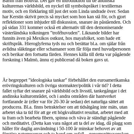
Barim från Bolivia. Det gav en introduktion till de andinska
kulturernas världsbild, en nyckel till symbolspråket i textiliernas
motiv, och en förklaring till just det som Linda undrade över. Sedan
har Kerstin skrivit precis så mycket som hon kan stå för, och gjort
reflektioner som inbjuder till diskussion, snarare än påståenden. Och
på sidan 331 kommer också ett alternativ till den demoniserande
västerländska tolkningen ”troféhuvuden”. Liknande bilder har
funnits även på Mexikos ostkust, hos mayafolket, som hade ett
skriftspråk. Hieroglyferna tyds nu och berättar bl.a. om själar från
avlidna släktingar eller schamaner som får följa med huvudpersonen
och berikar den fortsatta färden. Hennes källa till detta var pågående
forskning i Malmö, ännu ej publicerad då boken gavs ut.
Är begreppet ”ideologiska tankar” förbehållet den euroamerikanska
erövringskulturen och övriga stormakter/politik i vår tid? I detta
fallet syftar det snarare på världsbild och livsstil, tankegångar i det
andinska kulturområdet, och i andra områden där hantverket
fortfarande är (eller var för 20-30 år sedan) det naturliga sättet att
producera. Bl.a. finns betraktelser om att tidsåtgång inte mäts, utan
arbetet ska ta tid för att ge ett högkvalitativt resultat, arbetet med att
ta fram och bearbeta fibern, spinna och väva är ständigt pågående
och meditativt. (Detta kan vara något att ta del av idag, då plagg som
håller för daglig användning i 50-100 år minskar behovet av att
förstöra naturresurser och ta hand om avfall – genomsnittssvensken