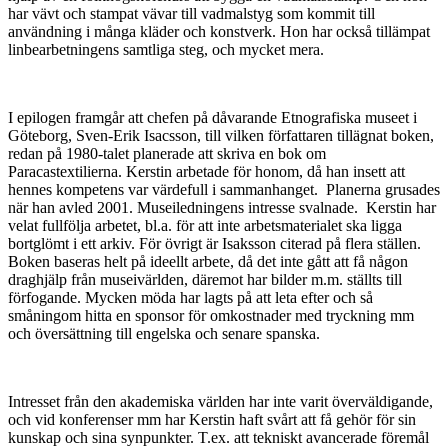
har vävt och stampat vävar till vadmalstyg som kommit till
användning i många kläder och konstverk. Hon har också tillämpat
linbearbetningens samtliga steg, och mycket mera.
I epilogen framgår att chefen på dåvarande Etnografiska museet i
Göteborg, Sven-Erik Isacsson, till vilken författaren tillägnat boken,
redan på 1980-talet planerade att skriva en bok om
Paracastextilierna. Kerstin arbetade för honom, då han insett att
hennes kompetens var värdefull i sammanhanget. Planerna grusades
när han avled 2001. Museiledningens intresse svalnade. Kerstin har
velat fullfölja arbetet, bl.a. för att inte arbetsmaterialet ska ligga
bortglömt i ett arkiv. För övrigt är Isaksson citerad på flera ställen.
Boken baseras helt på ideellt arbete, då det inte gått att få någon
draghjälp från museivärlden, däremot har bilder m.m. ställts till
förfogande. Mycken möda har lagts på att leta efter och så
småningom hitta en sponsor för omkostnader med tryckning mm
och översättning till engelska och senare spanska.
Intresset från den akademiska världen har inte varit överväldigande,
och vid konferenser mm har Kerstin haft svårt att få gehör för sin
kunskap och sina synpunkter. T.ex. att tekniskt avancerade föremål