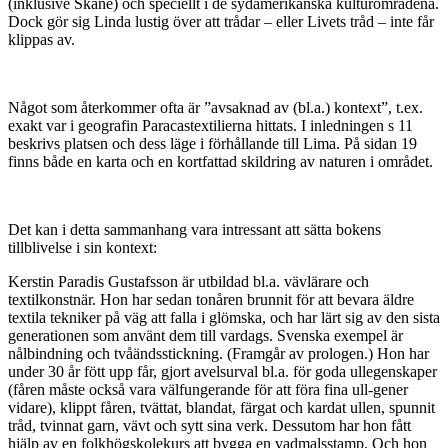
(inklusive Skåne) och speciellt i de sydamerikanska kulturområdena.
Dock gör sig Linda lustig över att trådar – eller Livets tråd – inte får
klippas av.
Något som återkommer ofta är ”avsaknad av (bl.a.) kontext”, t.ex.
exakt var i geografin Paracastextilierna hittats. I inledningen s 11
beskrivs platsen och dess läge i förhållande till Lima. På sidan 19
finns både en karta och en kortfattad skildring av naturen i området.
Det kan i detta sammanhang vara intressant att sätta bokens
tillblivelse i sin kontext:
Kerstin Paradis Gustafsson är utbildad bl.a. vävlärare och
textilkonstnär. Hon har sedan tonåren brunnit för att bevara äldre
textila tekniker på väg att falla i glömska, och har lärt sig av den sista
generationen som använt dem till vardags. Svenska exempel är
nålbindning och tvåändsstickning. (Framgår av prologen.) Hon har
under 30 år fött upp får, gjort avelsurval bl.a. för goda ullegenskaper
(fåren måste också vara välfungerande för att föra fina ull-gener
vidare), klippt fåren, tvättat, blandat, färgat och kardat ullen, spunnit
tråd, tvinnat garn, vävt och sytt sina verk. Dessutom har hon fått
hjälp av en folkhögskolekurs att bygga en vadmalsstamp. Och hon