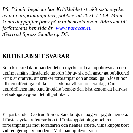
PS. På min begäran har Kritiklabbet strukit sista stycket
av min ursprungliga text, publicerad 2021-12-09. Mina
kontaktuppgifter finns på min hemsida ovan. Adressen till
författarens hemsida är
www.paracas.eu
/Gertrud Spross Sandberg. DS.
KRTIKLABBET SVARAR
Som kritikredaktör händer det en mycket ofta att upphovsmän och
upphovsmäns närstående upprört hör av sig och anser att publicerad
kritik är orättvis, att kritiker förolämpar och är osakliga. Sådant hör
till den offentliga kritikens självklara villkor och vardag. Om
upprördheten inte bara är otidig bemöts den bäst genom att hänvisa
det sakliga avgörandet till publiken.
Ett påstående i Gertrud Spross Sandbergs inlägg vill jag dementera.
I första stycket refererar hon till ”missuppfattningar och rena
förolämpningar mot författaren och hennes arbete, vilka klippts bort
vid redigering av podden.” Vad man upplever som