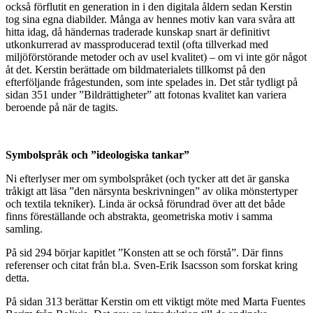
också förflutit en generation in i den digitala åldern sedan Kerstin
tog sina egna diabilder. Många av hennes motiv kan vara svåra att
hitta idag, då händernas traderade kunskap snart är definitivt
utkonkurrerad av massproducerad textil (ofta tillverkad med
miljöförstörande metoder och av usel kvalitet) – om vi inte gör något
åt det. Kerstin berättade om bildmaterialets tillkomst på den
efterföljande frågestunden, som inte spelades in. Det står tydligt på
sidan 351 under ”Bildrättigheter” att fotonas kvalitet kan variera
beroende på när de tagits.
Symbolspråk och ”ideologiska tankar”
Ni efterlyser mer om symbolspråket (och tycker att det är ganska
tråkigt att läsa ”den närsynta beskrivningen” av olika mönstertyper
och textila tekniker). Linda är också förundrad över att det både
finns föreställande och abstrakta, geometriska motiv i samma
samling.
På sid 294 börjar kapitlet ”Konsten att se och förstå”. Där finns
referenser och citat från bl.a. Sven-Erik Isacsson som forskat kring
detta.
På sidan 313 berättar Kerstin om ett viktigt möte med Marta Fuentes