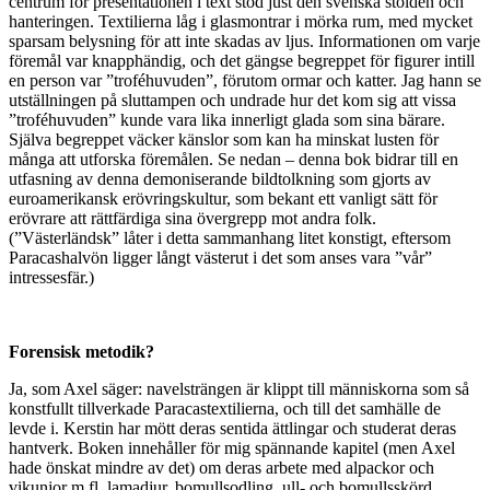
centrum för presentationen i text stod just den svenska stölden och
hanteringen. Textilierna låg i glasmontrar i mörka rum, med mycket
sparsam belysning för att inte skadas av ljus. Informationen om varje
föremål var knapphändig, och det gängse begreppet för figurer intill
en person var ”troféhuvuden”, förutom ormar och katter. Jag hann se
utställningen på sluttampen och undrade hur det kom sig att vissa
”troféhuvuden” kunde vara lika innerligt glada som sina bärare.
Själva begreppet väcker känslor som kan ha minskat lusten för
många att utforska föremålen. Se nedan – denna bok bidrar till en
utfasning av denna demoniserande bildtolkning som gjorts av
euroamerikansk erövringskultur, som bekant ett vanligt sätt för
erövrare att rättfärdiga sina övergrepp mot andra folk.
(”Västerländsk” låter i detta sammanhang litet konstigt, eftersom
Paracashalvön ligger långt västerut i det som anses vara ”vår”
intressesfär.)
Forensisk metodik?
Ja, som Axel säger: navelsträngen är klippt till människorna som så
konstfullt tillverkade Paracastextilierna, och till det samhälle de
levde i. Kerstin har mött deras sentida ättlingar och studerat deras
hantverk. Boken innehåller för mig spännande kapitel (men Axel
hade önskat mindre av det) om deras arbete med alpackor och
vikunjor m.fl. lamadjur, bomullsodling, ull- och bomullsskörd,