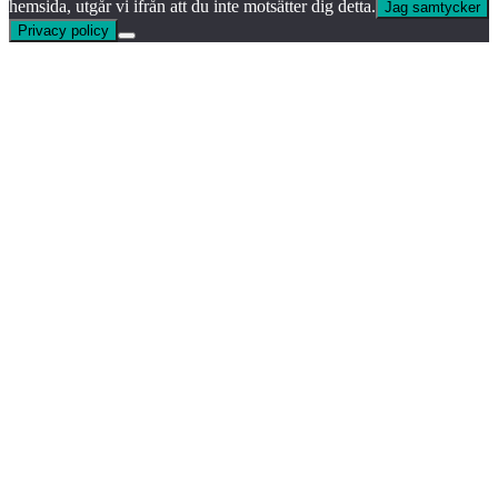
hemsida, utgår vi ifrån att du inte motsätter dig detta.
Jag samtycker
Privacy policy