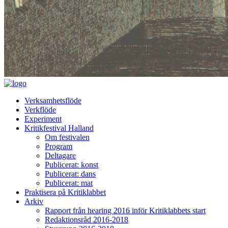
Verksamhetsflöde
Verkflöde
Experiment
Kritikfestival Halland
Om festivalen
Program
Deltagare
Publicerat: konst
Publicerat: dans
Publicerat: mat
Praktisera på Kritiklabbet
Arkiv
Rapport från hearing 2016 inför Kritiklabbets start
Redaktionsråd 2016-2018